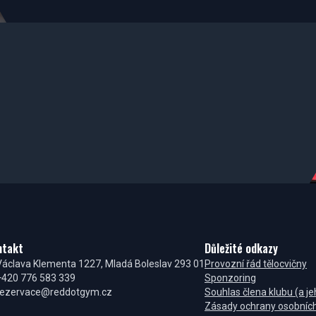
ntakt
Důležité odkazy
Václava Klementa 1227, Mladá Boleslav 293 01
Provozní řád tělocvičny
+420 776 583 339
Sponzoring
rezervace@reddotgym.cz
Souhlas člena klubu (a j
Zásady ochrany osobních