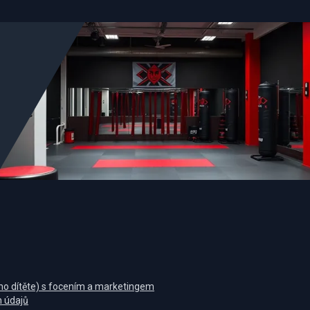
eho dítěte) s focením a marketingem
 údajů